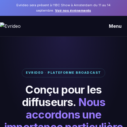
Evrideo sera présent à l'IBC Show à Amsterdam du 11 au 14
septembre.
Voir nos événements
Menu
EVRIDEO · PLATEFORME BROADCAST
Conçu pour les
diffuseurs.
Nous
accordons une
importance particulière